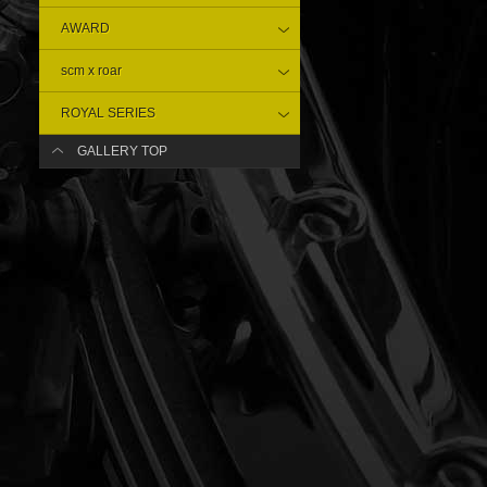
AWARD
scm x roar
ROYAL SERIES
GALLERY TOP