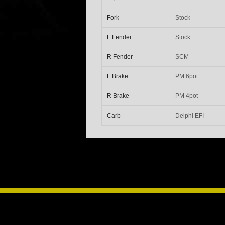
Fork
Stock
F Fender
Stock
R Fender
SCM
F Brake
PM 6pot
R Brake
PM 4pot
Carb
Delphi EFI