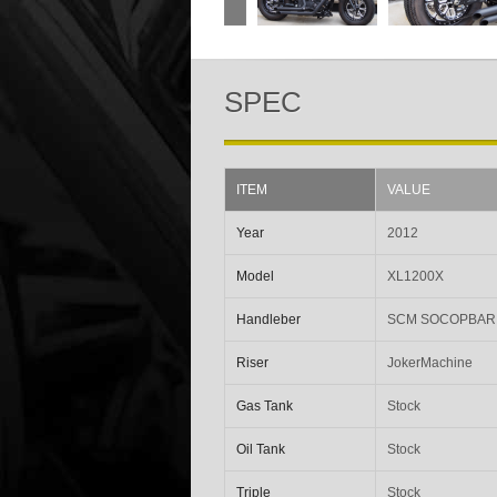
SPEC
ITEM
VALUE
Year
2012
Model
XL1200X
Handleber
SCM SOCOPBAR 
Riser
JokerMachine
Gas Tank
Stock
Oil Tank
Stock
Triple
Stock