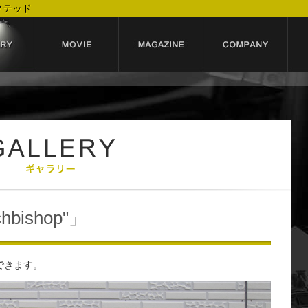
クテッド
chbishop"」
できます。