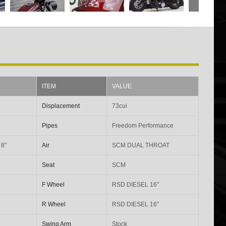
ITEM
VALUE
Displacement
73cui
Pipes
Freedom Performance
8"
Air
SCM DUAL THROAT
Seat
SCM
F Wheel
RSD DIESEL 16"
R Wheel
RSD DIESEL 16"
Swing Arm
Stock