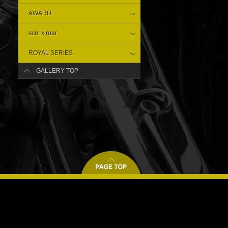
AWARD
scm x roar
ROYAL SERIES
GALLERY TOP