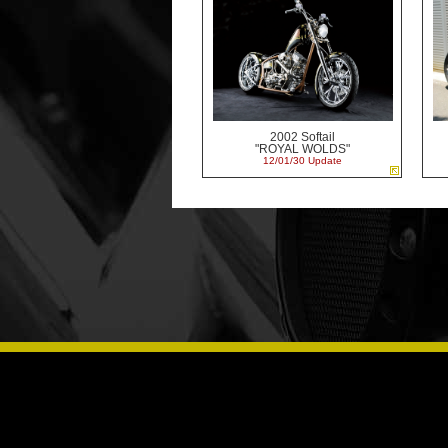
2002 Softail
"ROYAL WOLDS"
12/01/30 Update