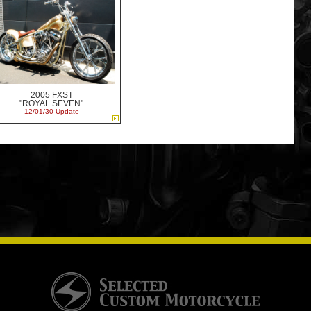
2005 FXST
"ROYAL SEVEN"
12/01/30 Update