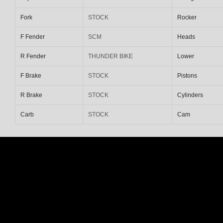
Fork
STOCK
Rocker
F Fender
SCM
Heads
R Fender
THUNDER BIKE
Lower
F Brake
STOCK
Pistons
R Brake
STOCK
Cylinders
Carb
STOCK
Cam