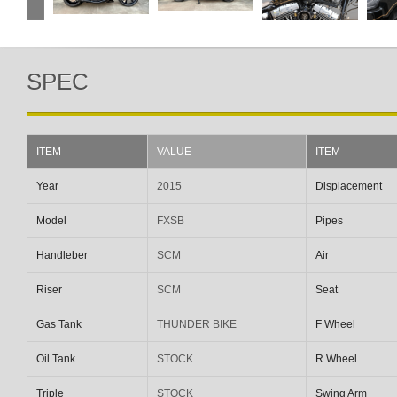
SPEC
ITEM
VALUE
ITEM
Year
2015
Displacement
Model
FXSB
Pipes
Handleber
SCM
Air
Riser
SCM
Seat
Gas Tank
THUNDER BIKE
F Wheel
Oil Tank
STOCK
R Wheel
Triple
STOCK
Swing Arm