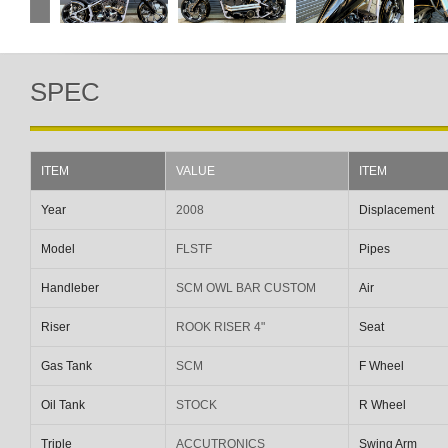
SPEC
ITEM
VALUE
ITEM
Year
2008
Displacement
Model
FLSTF
Pipes
Handleber
SCM OWL BAR CUSTOM
Air
Riser
ROOK RISER 4"
Seat
Gas Tank
SCM
F Wheel
Oil Tank
STOCK
R Wheel
Triple
ACCUTRONICS
Swing Arm