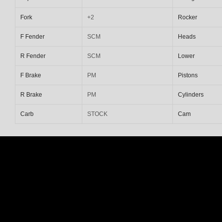
Fork
+2
Rocker
F Fender
SCM
Heads
R Fender
SCM
Lower
F Brake
PM
Pistons
R Brake
PM
Cylinders
Carb
STOCK
Cam